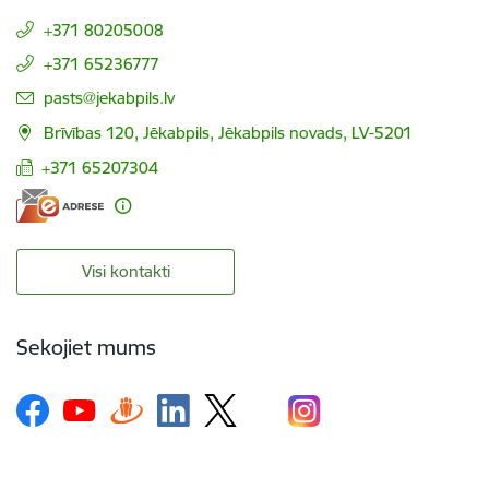
+371 80205008
+371 65236777
E-pasts:
pasts@jekabpils.lv
Brīvības 120, Jēkabpils, Jēkabpils novads, LV-5201
+371 65207304
Visi kontakti
Sekojiet mums