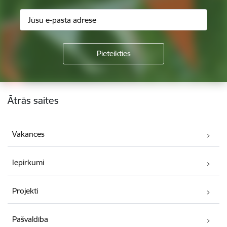
Kājene
Ātrās saites
Vakances
Iepirkumi
Projekti
Pašvaldība