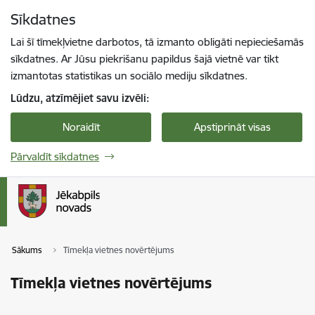
Pāriet uz lapas saturu
Sīkdatnes
Spied
lai meklētu
Enter
Lai šī tīmekļvietne darbotos, tā izmanto obligāti nepieciešamās
sīkdatnes. Ar Jūsu piekrišanu papildus šajā vietnē var tikt
izmantotas statistikas un sociālo mediju sīkdatnes.
Lūdzu, atzīmējiet savu izvēli:
Noraidīt
Apstiprināt visas
Pārvaldīt sīkdatnes
Sākums
Tīmekļa vietnes novērtējums
Tīmekļa vietnes novērtējums