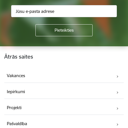
Kājene
Ātrās saites
Vakances
Iepirkumi
Projekti
Pašvaldība