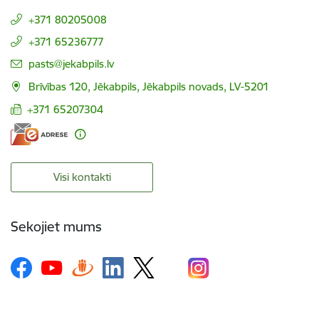
+371 80205008
+371 65236777
E-pasts:
pasts@jekabpils.lv
Brīvības 120, Jēkabpils, Jēkabpils novads, LV-5201
+371 65207304
Visi kontakti
Sekojiet mums