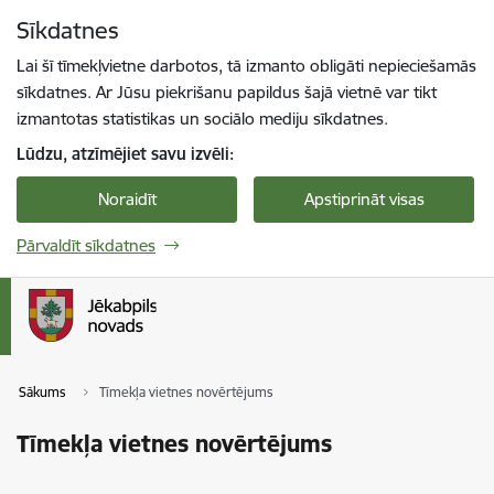
Pāriet uz lapas saturu
Sīkdatnes
Spied
lai meklētu
Enter
Lai šī tīmekļvietne darbotos, tā izmanto obligāti nepieciešamās
sīkdatnes. Ar Jūsu piekrišanu papildus šajā vietnē var tikt
izmantotas statistikas un sociālo mediju sīkdatnes.
Lūdzu, atzīmējiet savu izvēli:
Noraidīt
Apstiprināt visas
Pārvaldīt sīkdatnes
Sākums
Tīmekļa vietnes novērtējums
Tīmekļa vietnes novērtējums