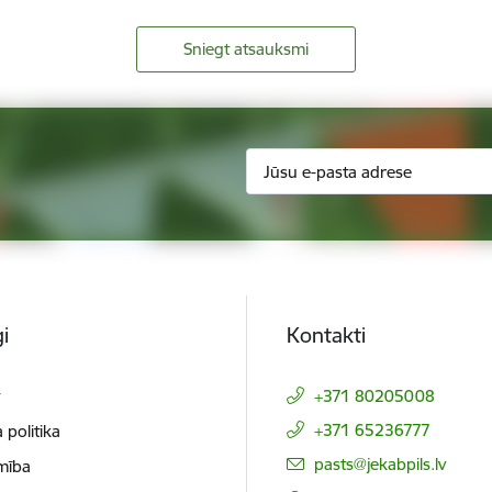
Sniegt atsauksmi
i
Kontakti
t
+371 80205008
+371 65236777
 politika
E-pasts:
pasts@jekabpils.lv
mība