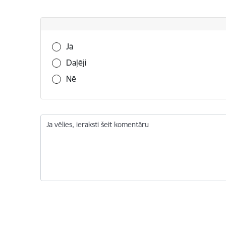
Vai šī informācija bija noderīga?
Jā
Daļēji
Nē
Ja vēlies, ieraksti šeit komentāru