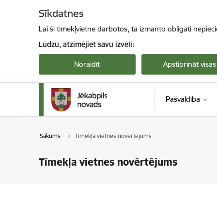
Pāriet uz lapas saturu
Sīkdatnes
Lai šī tīmekļvietne darbotos, tā izmanto obligāti nepiec
Lūdzu, atzīmējiet savu izvēli:
Noraidīt
Apstiprināt visas
Pašvaldība
Sākums
Tīmekļa vietnes novērtējums
Tīmekļa vietnes novērtējums