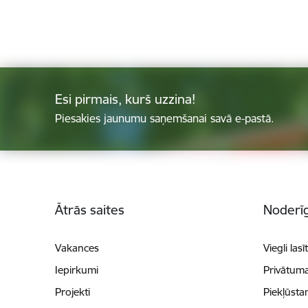
Esi pirmais, kurš uzzina!
Piesakies jaunumu saņemšanai savā e-pastā.
Kājene
Ātrās saites
Noderīg
Vakances
Viegli lasī
Iepirkumi
Privātuma
Projekti
Piekļūsta