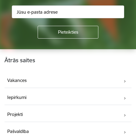
Kājene
Ātrās saites
Vakances
Iepirkumi
Projekti
Pašvaldība