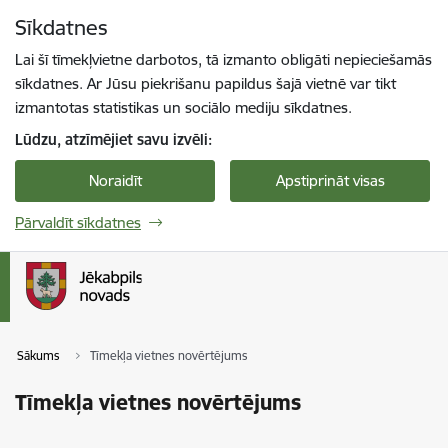
Pāriet uz lapas saturu
Sīkdatnes
Spied
lai meklētu
Enter
Lai šī tīmekļvietne darbotos, tā izmanto obligāti nepieciešamās
sīkdatnes. Ar Jūsu piekrišanu papildus šajā vietnē var tikt
izmantotas statistikas un sociālo mediju sīkdatnes.
Lūdzu, atzīmējiet savu izvēli:
Noraidīt
Apstiprināt visas
Pārvaldīt sīkdatnes
Sākums
Tīmekļa vietnes novērtējums
Tīmekļa vietnes novērtējums