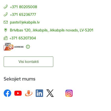
+371 80205008
+371 65236777
E-pasts:
pasts@jekabpils.lv
Brīvības 120, Jēkabpils, Jēkabpils novads, LV-5201
+371 65207304
Visi kontakti
Sekojiet mums