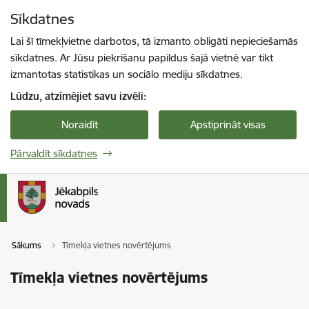
Pāriet uz lapas saturu
Sīkdatnes
Spied
lai meklētu
Enter
Lai šī tīmekļvietne darbotos, tā izmanto obligāti nepieciešamās
sīkdatnes. Ar Jūsu piekrišanu papildus šajā vietnē var tikt
izmantotas statistikas un sociālo mediju sīkdatnes.
Lūdzu, atzīmējiet savu izvēli:
Noraidīt
Apstiprināt visas
Pārvaldīt sīkdatnes
Sākums
Tīmekļa vietnes novērtējums
Tīmekļa vietnes novērtējums