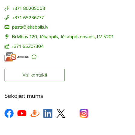
+371 80205008
+371 65236777
E-pasts:
pasts@jekabpils.lv
Brīvības 120, Jēkabpils, Jēkabpils novads, LV-5201
+371 65207304
Visi kontakti
Sekojiet mums