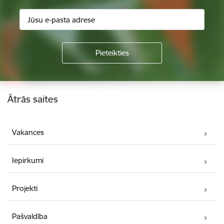
Kājene
Ātrās saites
Vakances
Iepirkumi
Projekti
Pašvaldība