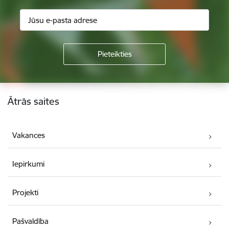
Kājene
Ātrās saites
Vakances
Iepirkumi
Projekti
Pašvaldība