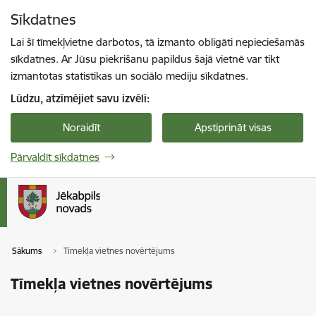
Pāriet uz lapas saturu
Sīkdatnes
Spied
lai meklētu
Enter
Lai šī tīmekļvietne darbotos, tā izmanto obligāti nepieciešamās
sīkdatnes. Ar Jūsu piekrišanu papildus šajā vietnē var tikt
izmantotas statistikas un sociālo mediju sīkdatnes.
Lūdzu, atzīmējiet savu izvēli:
Noraidīt
Apstiprināt visas
Pārvaldīt sīkdatnes
Sākums
Tīmekļa vietnes novērtējums
Tīmekļa vietnes novērtējums