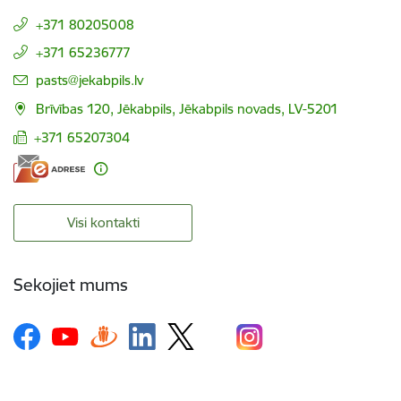
+371 80205008
+371 65236777
E-pasts:
pasts@jekabpils.lv
Brīvības 120, Jēkabpils, Jēkabpils novads, LV-5201
+371 65207304
Visi kontakti
Sekojiet mums