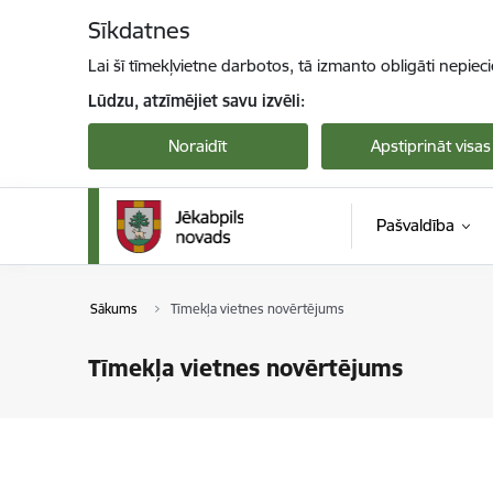
Pāriet uz lapas saturu
Sīkdatnes
Lai šī tīmekļvietne darbotos, tā izmanto obligāti nepiec
Lūdzu, atzīmējiet savu izvēli:
Noraidīt
Apstiprināt visas
Pašvaldība
Sākums
Tīmekļa vietnes novērtējums
Tīmekļa vietnes novērtējums