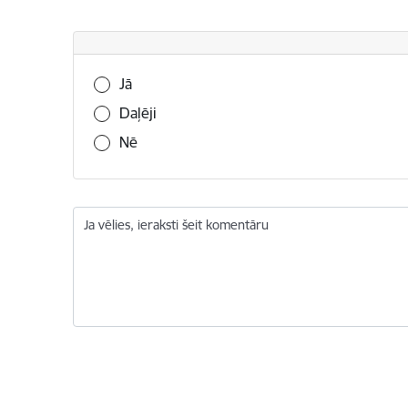
Vai šī informācija bija noderīga?
Jā
Daļēji
Nē
Ja vēlies, ieraksti šeit komentāru