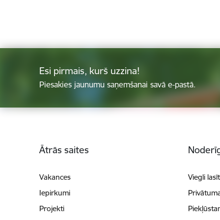
Esi pirmais, kurš uzzina!
Piesakies jaunumu saņemšanai savā e-pastā.
Kājene
Ātrās saites
Noderīg
Vakances
Viegli lasī
Iepirkumi
Privātuma
Projekti
Piekļūsta