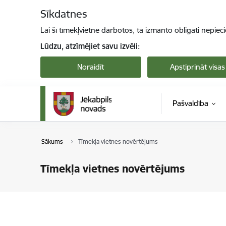
Pāriet uz lapas saturu
Sīkdatnes
Lai šī tīmekļvietne darbotos, tā izmanto obligāti nepiec
Lūdzu, atzīmējiet savu izvēli:
Noraidīt
Apstiprināt visas
Pašvaldība
Sākums
Tīmekļa vietnes novērtējums
Tīmekļa vietnes novērtējums