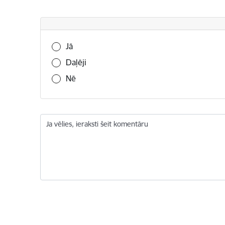
Vai šī informācija bija noderīga?
Jā
Daļēji
Nē
Ja vēlies, ieraksti šeit komentāru