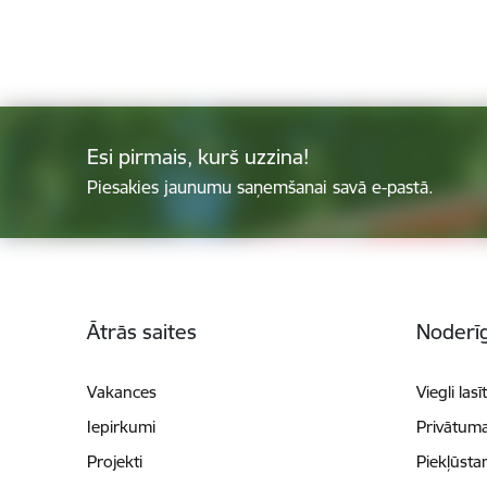
Esi pirmais, kurš uzzina!
Piesakies jaunumu saņemšanai savā e-pastā.
Kājene
Ātrās saites
Noderīg
Vakances
Viegli lasī
Iepirkumi
Privātuma
Projekti
Piekļūsta