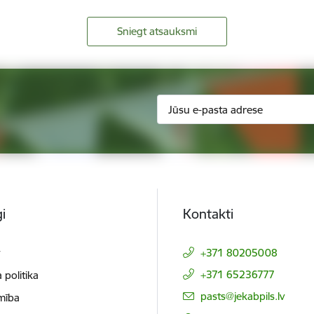
Sniegt atsauksmi
i
Kontakti
t
+371 80205008
+371 65236777
 politika
E-pasts:
pasts@jekabpils.lv
mība