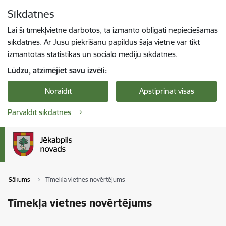
Pāriet uz lapas saturu
Sīkdatnes
Spied
lai meklētu
Enter
Lai šī tīmekļvietne darbotos, tā izmanto obligāti nepieciešamās
sīkdatnes. Ar Jūsu piekrišanu papildus šajā vietnē var tikt
izmantotas statistikas un sociālo mediju sīkdatnes.
Lūdzu, atzīmējiet savu izvēli:
Noraidīt
Apstiprināt visas
Pārvaldīt sīkdatnes
Sākums
Tīmekļa vietnes novērtējums
Tīmekļa vietnes novērtējums