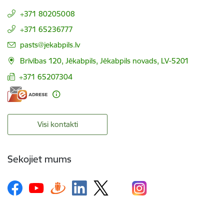
+371 80205008
+371 65236777
E-pasts:
pasts@jekabpils.lv
Brīvības 120, Jēkabpils, Jēkabpils novads, LV-5201
+371 65207304
Visi kontakti
Sekojiet mums