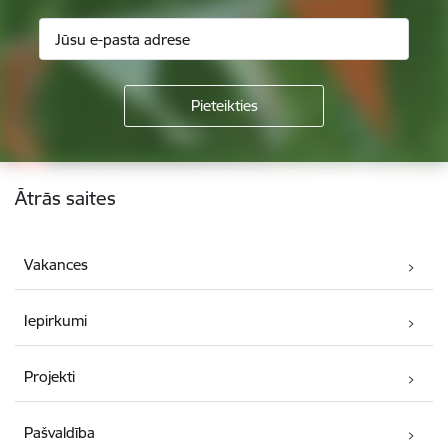
Kājene
Ātrās saites
Vakances
Iepirkumi
Projekti
Pašvaldība