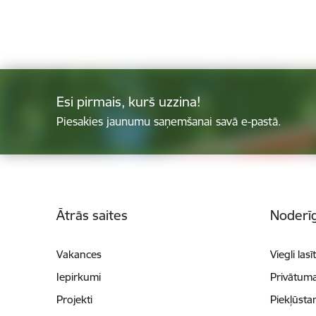
Esi pirmais, kurš uzzina!
Piesakies jaunumu saņemšanai savā e-pastā.
Kājene
Ātrās saites
Noderīg
Vakances
Viegli lasī
Iepirkumi
Privātuma
Projekti
Piekļūsta