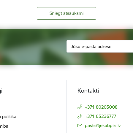
Sniegt atsauksmi
i
Kontakti
t
+371 80205008
+371 65236777
 politika
E-pasts:
pasts@jekabpils.lv
mība