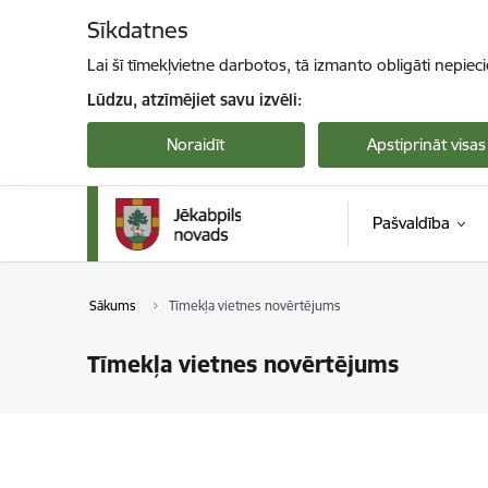
Pāriet uz lapas saturu
Sīkdatnes
Lai šī tīmekļvietne darbotos, tā izmanto obligāti nepiec
Lūdzu, atzīmējiet savu izvēli:
Noraidīt
Apstiprināt visas
Pašvaldība
Sākums
Tīmekļa vietnes novērtējums
Tīmekļa vietnes novērtējums