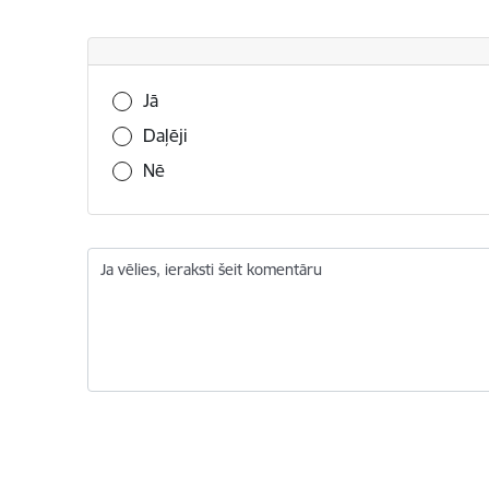
Vai šī informācija bija noderīga?
Jā
Daļēji
Nē
Ja vēlies, ieraksti šeit komentāru