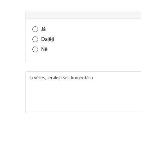
Vai šī informācija bija noderīga?
Jā
Daļēji
Nē
Ja vēlies, ieraksti šeit komentāru