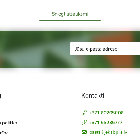
Sniegt atsauksmi
i
Kontakti
t
+371 80205008
+371 65236777
 politika
E-pasts:
pasts@jekabpils.lv
mība