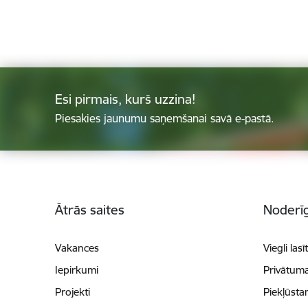
Esi pirmais, kurš uzzina!
Piesakies jaunumu saņemšanai savā e-pastā.
Kājene
Ātrās saites
Noderīg
Vakances
Viegli lasī
Iepirkumi
Privātuma
Projekti
Piekļūsta