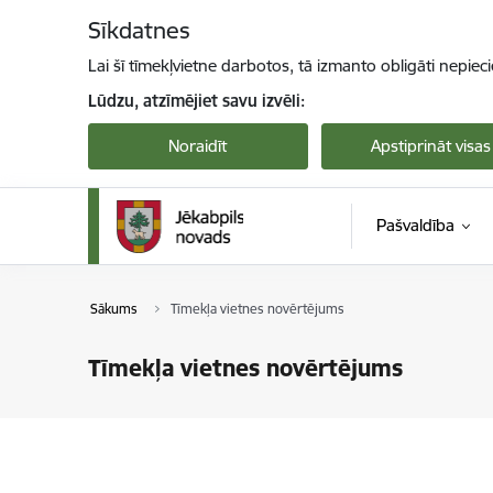
Pāriet uz lapas saturu
Sīkdatnes
Lai šī tīmekļvietne darbotos, tā izmanto obligāti nepiec
Lūdzu, atzīmējiet savu izvēli:
Noraidīt
Apstiprināt visas
Pašvaldība
Sākums
Tīmekļa vietnes novērtējums
Tīmekļa vietnes novērtējums