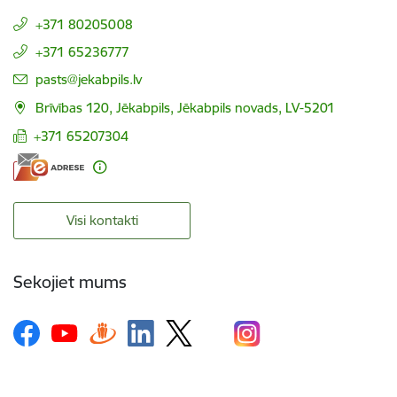
+371 80205008
+371 65236777
E-pasts:
pasts@jekabpils.lv
Brīvības 120, Jēkabpils, Jēkabpils novads, LV-5201
+371 65207304
Visi kontakti
Sekojiet mums