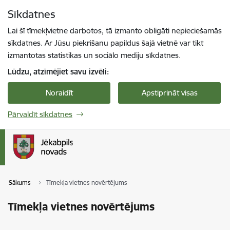
Pāriet uz lapas saturu
Sīkdatnes
Spied
lai meklētu
Enter
Lai šī tīmekļvietne darbotos, tā izmanto obligāti nepieciešamās
sīkdatnes. Ar Jūsu piekrišanu papildus šajā vietnē var tikt
izmantotas statistikas un sociālo mediju sīkdatnes.
Lūdzu, atzīmējiet savu izvēli:
Noraidīt
Apstiprināt visas
Pārvaldīt sīkdatnes
Sākums
Tīmekļa vietnes novērtējums
Tīmekļa vietnes novērtējums