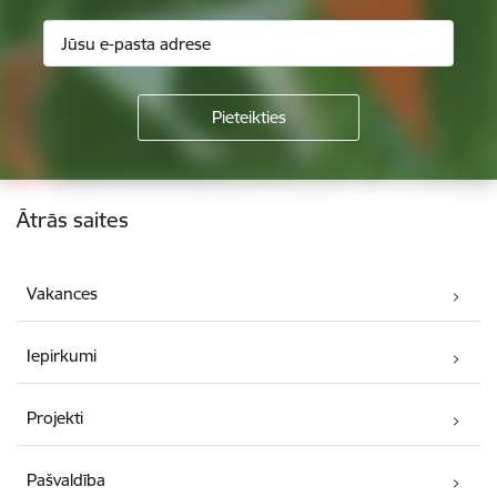
Kājene
Ātrās saites
Vakances
Iepirkumi
Projekti
Pašvaldība