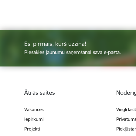
Esi pirmais, kurš uzzina!
Piesakies jaunumu saņemšanai savā e-pastā.
Kājene
Ātrās saites
Noderīg
Vakances
Viegli lasī
Iepirkumi
Privātuma
Projekti
Piekļūsta