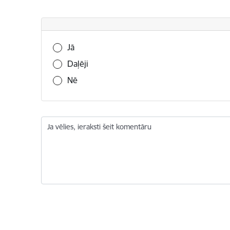
Vai šī informācija bija noderīga?
Jā
Daļēji
Nē
Ja vēlies, ieraksti šeit komentāru