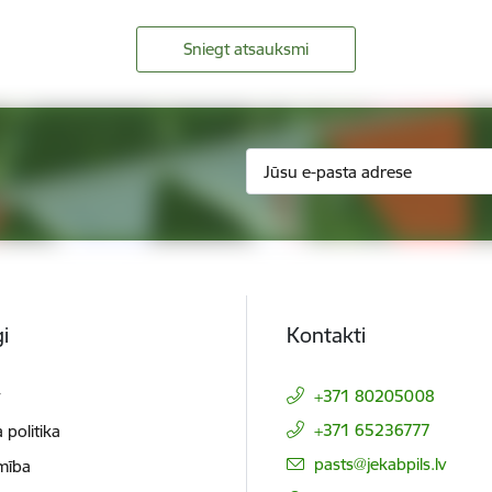
Sniegt atsauksmi
i
Kontakti
t
+371 80205008
+371 65236777
 politika
E-pasts:
pasts@jekabpils.lv
mība