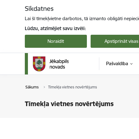
Pāriet uz lapas saturu
Sīkdatnes
Lai šī tīmekļvietne darbotos, tā izmanto obligāti nepiec
Lūdzu, atzīmējiet savu izvēli:
Noraidīt
Apstiprināt visas
Pašvaldība
Sākums
Tīmekļa vietnes novērtējums
Tīmekļa vietnes novērtējums