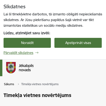
Pāriet uz lapas saturu
Sīkdatnes
Spied
lai meklētu
Enter
Lai šī tīmekļvietne darbotos, tā izmanto obligāti nepieciešamās
sīkdatnes. Ar Jūsu piekrišanu papildus šajā vietnē var tikt
izmantotas statistikas un sociālo mediju sīkdatnes.
Lūdzu, atzīmējiet savu izvēli:
Noraidīt
Apstiprināt visas
Pārvaldīt sīkdatnes
Sākums
Tīmekļa vietnes novērtējums
Tīmekļa vietnes novērtējums