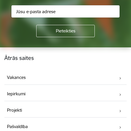
Kājene
Ātrās saites
Vakances
Iepirkumi
Projekti
Pašvaldība