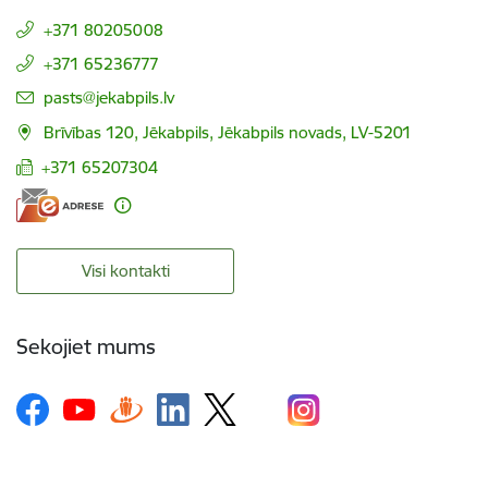
+371 80205008
+371 65236777
E-pasts:
pasts@jekabpils.lv
Brīvības 120, Jēkabpils, Jēkabpils novads, LV-5201
+371 65207304
Visi kontakti
Sekojiet mums