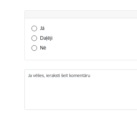
Vai šī informācija bija noderīga?
Jā
Daļēji
Nē
Ja vēlies, ieraksti šeit komentāru