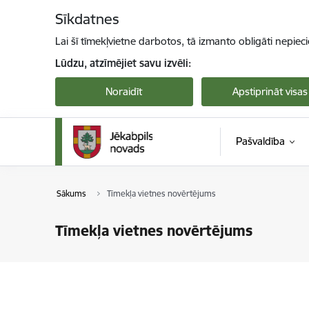
Pāriet uz lapas saturu
Sīkdatnes
Lai šī tīmekļvietne darbotos, tā izmanto obligāti nepiec
Lūdzu, atzīmējiet savu izvēli:
Noraidīt
Apstiprināt visas
Pašvaldība
Sākums
Tīmekļa vietnes novērtējums
Tīmekļa vietnes novērtējums