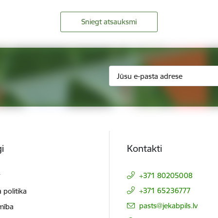
Sniegt atsauksmi
i
Kontakti
t
+371 80205008
+371 65236777
 politika
E-pasts:
pasts@jekabpils.lv
mība