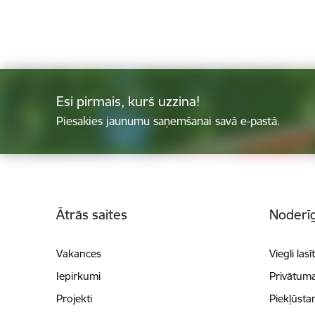
Esi pirmais, kurš uzzina!
Piesakies jaunumu saņemšanai savā e-pastā.
Kājene
Ātrās saites
Noderīg
Vakances
Viegli lasī
Iepirkumi
Privātuma
Projekti
Piekļūsta