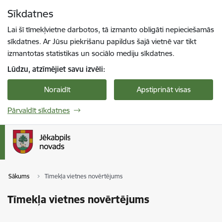
Pāriet uz lapas saturu
Sīkdatnes
Spied
lai meklētu
Enter
Lai šī tīmekļvietne darbotos, tā izmanto obligāti nepieciešamās
sīkdatnes. Ar Jūsu piekrišanu papildus šajā vietnē var tikt
izmantotas statistikas un sociālo mediju sīkdatnes.
Lūdzu, atzīmējiet savu izvēli:
Noraidīt
Apstiprināt visas
Pārvaldīt sīkdatnes
Sākums
Tīmekļa vietnes novērtējums
Tīmekļa vietnes novērtējums