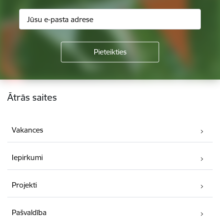
Kājene
Ātrās saites
Vakances
Iepirkumi
Projekti
Pašvaldība