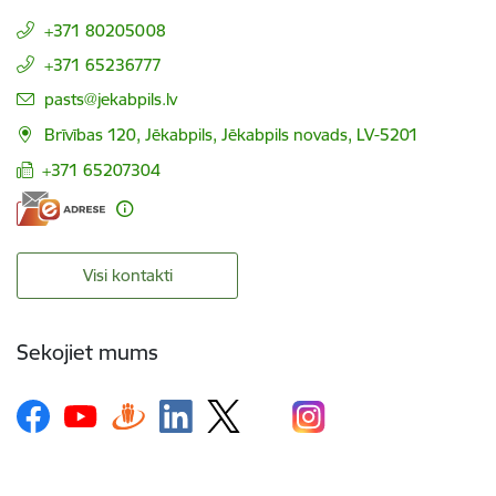
+371 80205008
+371 65236777
E-pasts:
pasts@jekabpils.lv
Brīvības 120, Jēkabpils, Jēkabpils novads, LV-5201
+371 65207304
Visi kontakti
Sekojiet mums