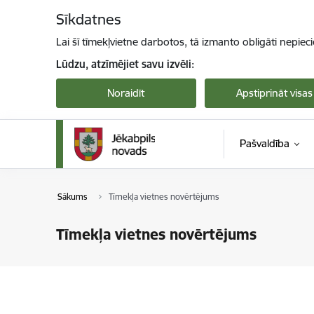
Pāriet uz lapas saturu
Sīkdatnes
Lai šī tīmekļvietne darbotos, tā izmanto obligāti nepiec
Lūdzu, atzīmējiet savu izvēli:
Noraidīt
Apstiprināt visas
Pašvaldība
Sākums
Tīmekļa vietnes novērtējums
Tīmekļa vietnes novērtējums