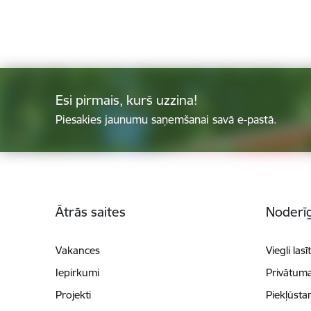
Esi pirmais, kurš uzzina!
Piesakies jaunumu saņemšanai savā e-pastā.
Kājene
Ātrās saites
Noderīg
Vakances
Viegli lasī
Iepirkumi
Privātuma
Projekti
Piekļūsta