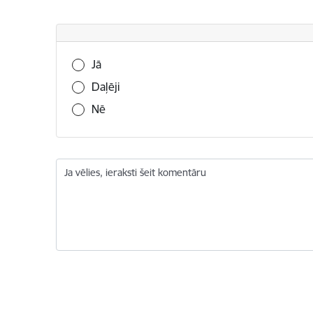
Vai šī informācija bija noderīga?
Jā
Daļēji
Nē
Ja vēlies, ieraksti šeit komentāru