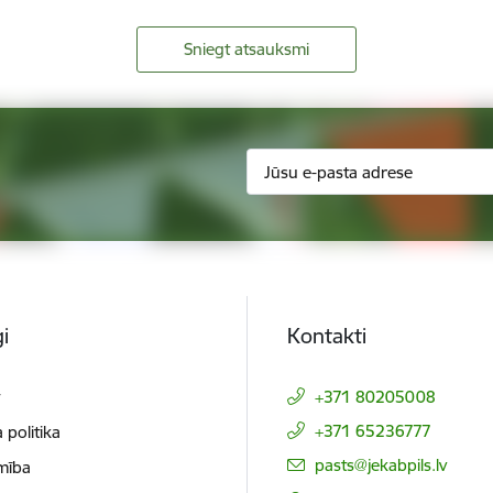
Sniegt atsauksmi
i
Kontakti
t
+371 80205008
+371 65236777
 politika
E-pasts:
pasts@jekabpils.lv
mība