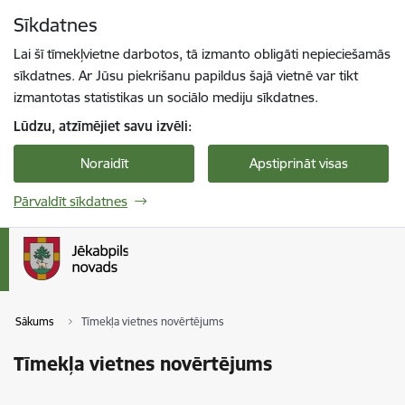
Pāriet uz lapas saturu
Sīkdatnes
Spied
lai meklētu
Enter
Lai šī tīmekļvietne darbotos, tā izmanto obligāti nepieciešamās
sīkdatnes. Ar Jūsu piekrišanu papildus šajā vietnē var tikt
izmantotas statistikas un sociālo mediju sīkdatnes.
Lūdzu, atzīmējiet savu izvēli:
Noraidīt
Apstiprināt visas
Pārvaldīt sīkdatnes
Sākums
Tīmekļa vietnes novērtējums
Tīmekļa vietnes novērtējums