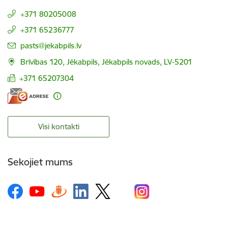
+371 80205008
+371 65236777
E-pasts:
pasts@jekabpils.lv
Brīvības 120, Jēkabpils, Jēkabpils novads, LV-5201
+371 65207304
Visi kontakti
Sekojiet mums