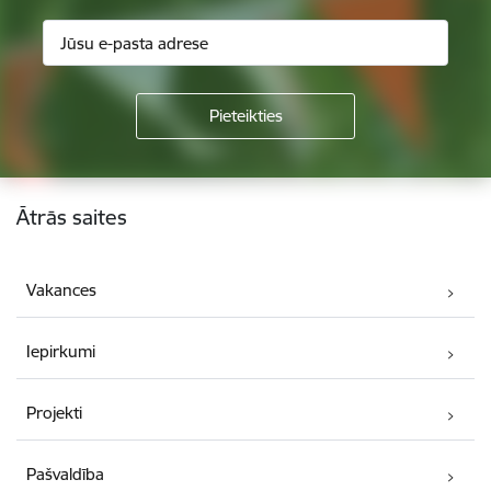
Kājene
Ātrās saites
Vakances
Iepirkumi
Projekti
Pašvaldība