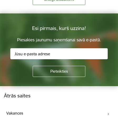
Esi pirmais, kurš uzzina!
Piesakies jaunumu saņemšanai savā e-pastā.
Kājene
Ātrās saites
Vakances