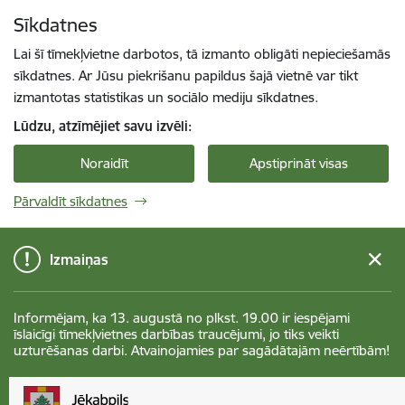
Pāriet uz lapas saturu
Sīkdatnes
Spied
lai meklētu
Enter
Lai šī tīmekļvietne darbotos, tā izmanto obligāti nepieciešamās
sīkdatnes. Ar Jūsu piekrišanu papildus šajā vietnē var tikt
izmantotas statistikas un sociālo mediju sīkdatnes.
Lūdzu, atzīmējiet savu izvēli:
Noraidīt
Apstiprināt visas
Pārvaldīt sīkdatnes
Izmaiņas
Informējam, ka 13. augustā no plkst. 19.00 ir iespējami
īslaicīgi tīmekļvietnes darbības traucējumi, jo tiks veikti
uzturēšanas darbi. Atvainojamies par sagādātajām neērtībām!