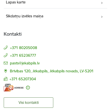
Lapas karte
Sīkdatņu izvēles maiņa
Kontakti
+371 80205008
+371 65236777
E-pasts:
pasts@jekabpils.lv
Brīvības 120, Jēkabpils, Jēkabpils novads, LV-5201
+371 65207304
Visi kontakti