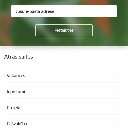
Kājene
Ātrās saites
Vakances
Iepirkumi
Projekti
Pašvaldība