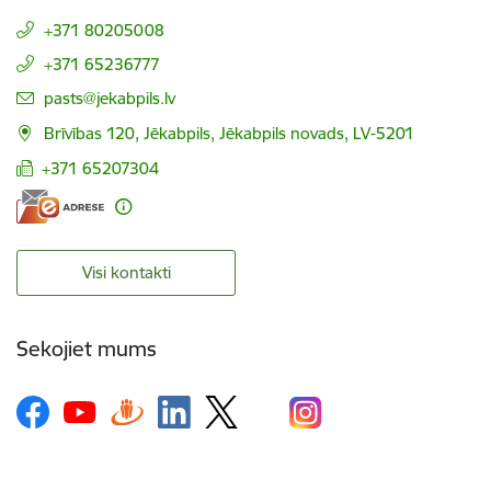
+371 80205008
+371 65236777
E-pasts:
pasts@jekabpils.lv
Brīvības 120, Jēkabpils, Jēkabpils novads, LV-5201
+371 65207304
Visi kontakti
Sekojiet mums