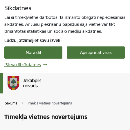
Pāriet uz lapas saturu
Sīkdatnes
Spied
lai meklētu
Enter
Lai šī tīmekļvietne darbotos, tā izmanto obligāti nepieciešamās
sīkdatnes. Ar Jūsu piekrišanu papildus šajā vietnē var tikt
izmantotas statistikas un sociālo mediju sīkdatnes.
Lūdzu, atzīmējiet savu izvēli:
Noraidīt
Apstiprināt visas
Pārvaldīt sīkdatnes
Sākums
Tīmekļa vietnes novērtējums
Tīmekļa vietnes novērtējums