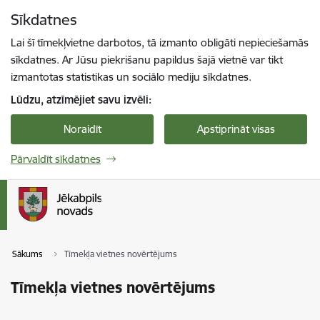
Pāriet uz lapas saturu
Sīkdatnes
Spied
lai meklētu
Enter
Lai šī tīmekļvietne darbotos, tā izmanto obligāti nepieciešamās
sīkdatnes. Ar Jūsu piekrišanu papildus šajā vietnē var tikt
izmantotas statistikas un sociālo mediju sīkdatnes.
Lūdzu, atzīmējiet savu izvēli:
Noraidīt
Apstiprināt visas
Pārvaldīt sīkdatnes
Sākums
Tīmekļa vietnes novērtējums
Tīmekļa vietnes novērtējums