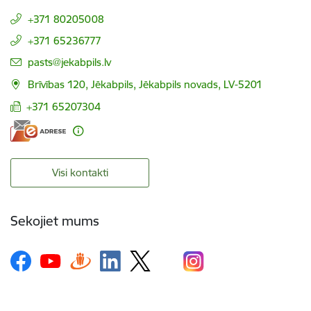
+371 80205008
+371 65236777
E-pasts:
pasts@jekabpils.lv
Brīvības 120, Jēkabpils, Jēkabpils novads, LV-5201
+371 65207304
Visi kontakti
Sekojiet mums