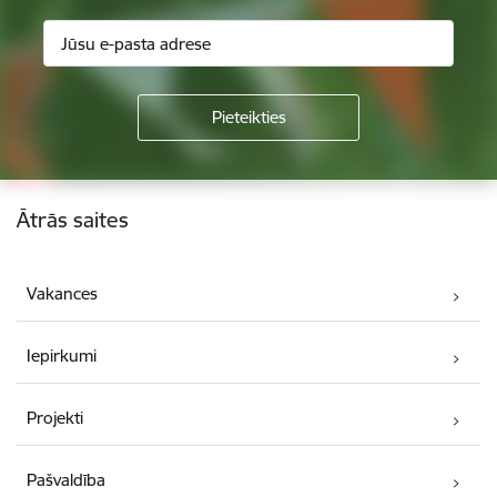
Kājene
Ātrās saites
Vakances
Iepirkumi
Projekti
Pašvaldība