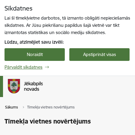
Pāriet uz lapas saturu
Sīkdatnes
Spied
lai meklētu
Enter
Lai šī tīmekļvietne darbotos, tā izmanto obligāti nepieciešamās
sīkdatnes. Ar Jūsu piekrišanu papildus šajā vietnē var tikt
izmantotas statistikas un sociālo mediju sīkdatnes.
Lūdzu, atzīmējiet savu izvēli:
Noraidīt
Apstiprināt visas
Pārvaldīt sīkdatnes
Sākums
Tīmekļa vietnes novērtējums
Tīmekļa vietnes novērtējums