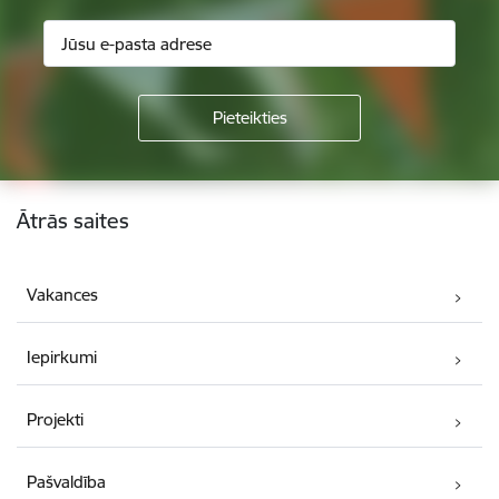
Kājene
Ātrās saites
Vakances
Iepirkumi
Projekti
Pašvaldība