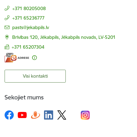
+371 80205008
+371 65236777
E-pasts:
pasts@jekabpils.lv
Brīvības 120, Jēkabpils, Jēkabpils novads, LV-5201
+371 65207304
Visi kontakti
Sekojiet mums