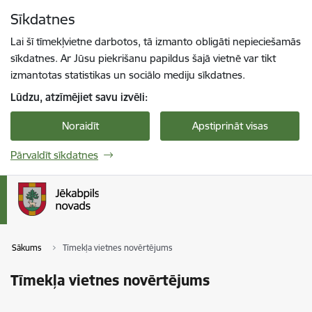
Pāriet uz lapas saturu
Sīkdatnes
Spied
lai meklētu
Enter
Lai šī tīmekļvietne darbotos, tā izmanto obligāti nepieciešamās
sīkdatnes. Ar Jūsu piekrišanu papildus šajā vietnē var tikt
izmantotas statistikas un sociālo mediju sīkdatnes.
Lūdzu, atzīmējiet savu izvēli:
Noraidīt
Apstiprināt visas
Pārvaldīt sīkdatnes
Sākums
Tīmekļa vietnes novērtējums
Tīmekļa vietnes novērtējums