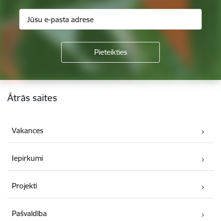
Kājene
Ātrās saites
Vakances
Iepirkumi
Projekti
Pašvaldība