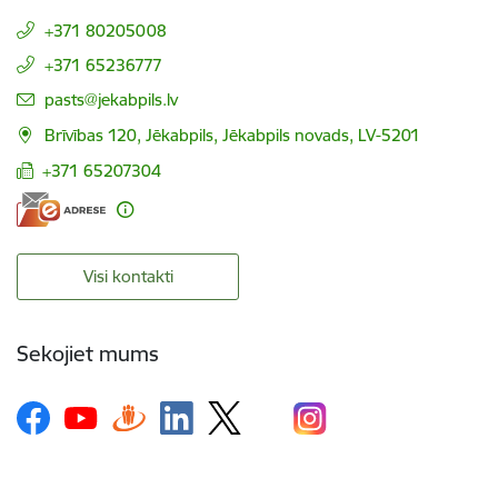
+371 80205008
+371 65236777
E-pasts:
pasts@jekabpils.lv
Brīvības 120, Jēkabpils, Jēkabpils novads, LV-5201
+371 65207304
Visi kontakti
Sekojiet mums