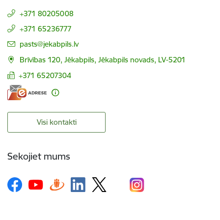
+371 80205008
+371 65236777
E-pasts:
pasts@jekabpils.lv
Brīvības 120, Jēkabpils, Jēkabpils novads, LV-5201
+371 65207304
Visi kontakti
Sekojiet mums