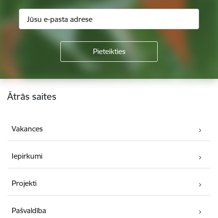
Kājene
Ātrās saites
Vakances
Iepirkumi
Projekti
Pašvaldība