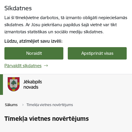
Pāriet uz lapas saturu
Sīkdatnes
Spied
lai meklētu
Enter
Lai šī tīmekļvietne darbotos, tā izmanto obligāti nepieciešamās
sīkdatnes. Ar Jūsu piekrišanu papildus šajā vietnē var tikt
izmantotas statistikas un sociālo mediju sīkdatnes.
Lūdzu, atzīmējiet savu izvēli:
Noraidīt
Apstiprināt visas
Pārvaldīt sīkdatnes
Sākums
Tīmekļa vietnes novērtējums
Tīmekļa vietnes novērtējums