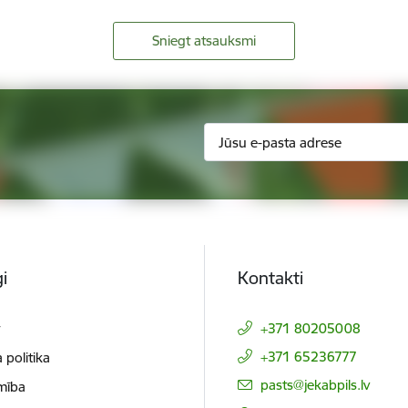
Sniegt atsauksmi
i
Kontakti
t
+371 80205008
+371 65236777
 politika
E-pasts:
pasts@jekabpils.lv
mība