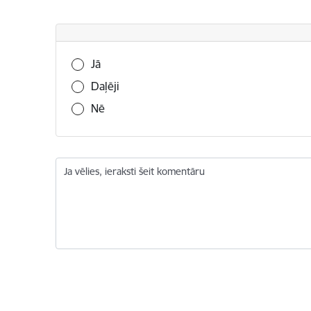
Vai šī informācija bija noderīga?
Jā
Daļēji
Nē
Ja vēlies, ieraksti šeit komentāru