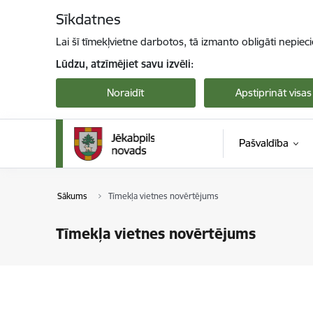
Pāriet uz lapas saturu
Sīkdatnes
Lai šī tīmekļvietne darbotos, tā izmanto obligāti nepiec
Lūdzu, atzīmējiet savu izvēli:
Noraidīt
Apstiprināt visas
Pašvaldība
Sākums
Tīmekļa vietnes novērtējums
Tīmekļa vietnes novērtējums