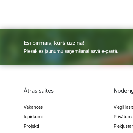
Esi pirmais, kurš uzzina!
Piesakies jaunumu saņemšanai savā e-pastā.
Kājene
Ātrās saites
Noderīg
Vakances
Viegli lasī
Iepirkumi
Privātuma
Projekti
Piekļūsta