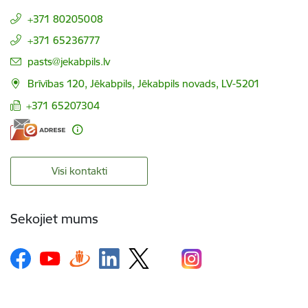
+371 80205008
+371 65236777
E-pasts:
pasts@jekabpils.lv
Brīvības 120, Jēkabpils, Jēkabpils novads, LV-5201
+371 65207304
Visi kontakti
Sekojiet mums