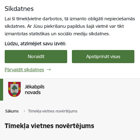
Pāriet uz lapas saturu
Sīkdatnes
Spied
lai meklētu
Enter
Lai šī tīmekļvietne darbotos, tā izmanto obligāti nepieciešamās
sīkdatnes. Ar Jūsu piekrišanu papildus šajā vietnē var tikt
izmantotas statistikas un sociālo mediju sīkdatnes.
Lūdzu, atzīmējiet savu izvēli:
Noraidīt
Apstiprināt visas
Pārvaldīt sīkdatnes
Sākums
Tīmekļa vietnes novērtējums
Tīmekļa vietnes novērtējums