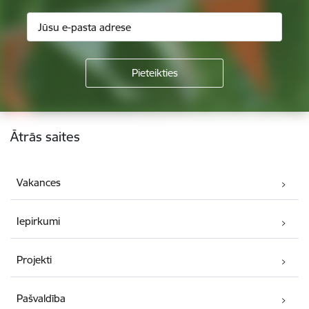
Kājene
Ātrās saites
Vakances
Iepirkumi
Projekti
Pašvaldība