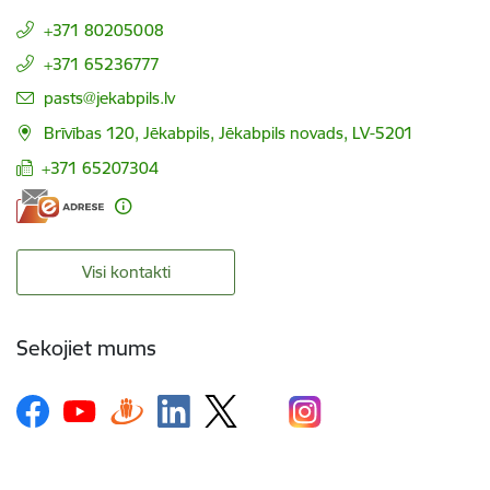
+371 80205008
+371 65236777
E-pasts:
pasts@jekabpils.lv
Brīvības 120, Jēkabpils, Jēkabpils novads, LV-5201
+371 65207304
Visi kontakti
Sekojiet mums