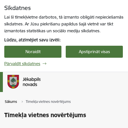
Pāriet uz lapas saturu
Sīkdatnes
Spied
lai meklētu
Enter
Lai šī tīmekļvietne darbotos, tā izmanto obligāti nepieciešamās
sīkdatnes. Ar Jūsu piekrišanu papildus šajā vietnē var tikt
izmantotas statistikas un sociālo mediju sīkdatnes.
Lūdzu, atzīmējiet savu izvēli:
Noraidīt
Apstiprināt visas
Pārvaldīt sīkdatnes
Sākums
Tīmekļa vietnes novērtējums
Tīmekļa vietnes novērtējums