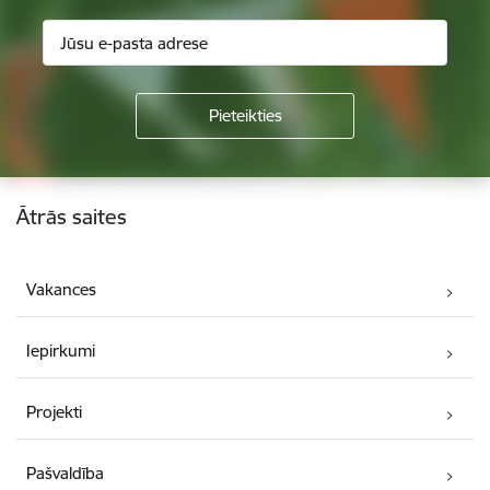
Kājene
Ātrās saites
Vakances
Iepirkumi
Projekti
Pašvaldība