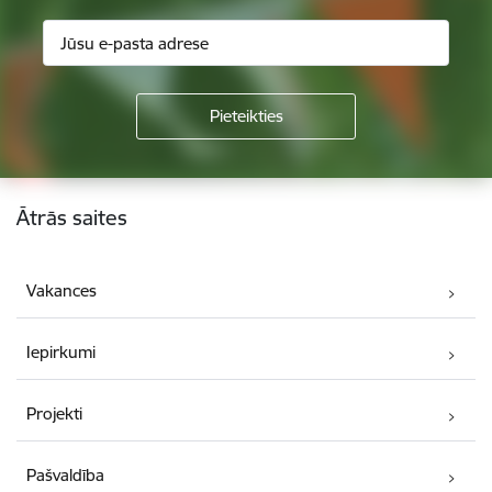
Kājene
Ātrās saites
Vakances
Iepirkumi
Projekti
Pašvaldība