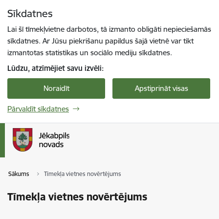
Pāriet uz lapas saturu
Sīkdatnes
Spied
lai meklētu
Enter
Lai šī tīmekļvietne darbotos, tā izmanto obligāti nepieciešamās
sīkdatnes. Ar Jūsu piekrišanu papildus šajā vietnē var tikt
izmantotas statistikas un sociālo mediju sīkdatnes.
Lūdzu, atzīmējiet savu izvēli:
Noraidīt
Apstiprināt visas
Pārvaldīt sīkdatnes
Sākums
Tīmekļa vietnes novērtējums
Tīmekļa vietnes novērtējums