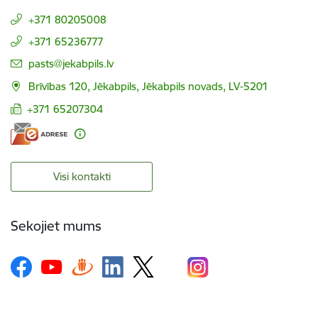
+371 80205008
+371 65236777
E-pasts:
pasts@jekabpils.lv
Brīvības 120, Jēkabpils, Jēkabpils novads, LV-5201
+371 65207304
Visi kontakti
Sekojiet mums