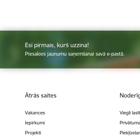
Esi pirmais, kurš uzzina!
Piesakies jaunumu saņemšanai savā e-pastā.
Kājene
Ātrās saites
Noderīg
Vakances
Viegli lasī
Iepirkumi
Privātuma
Projekti
Piekļūsta