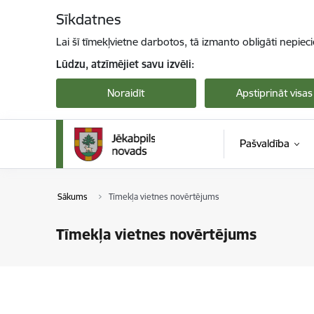
Pāriet uz lapas saturu
Sīkdatnes
Lai šī tīmekļvietne darbotos, tā izmanto obligāti nepiec
Lūdzu, atzīmējiet savu izvēli:
Noraidīt
Apstiprināt visas
Pašvaldība
Sākums
Tīmekļa vietnes novērtējums
Tīmekļa vietnes novērtējums