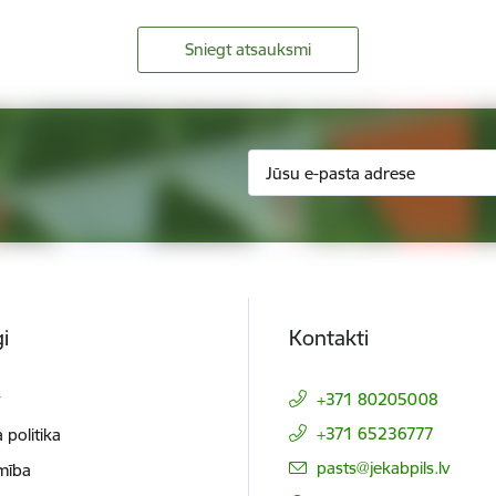
Sniegt atsauksmi
i
Kontakti
t
+371 80205008
+371 65236777
 politika
E-pasts:
pasts@jekabpils.lv
mība