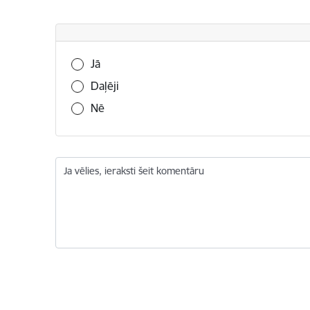
Vai šī informācija bija noderīga?
Jā
Daļēji
Nē
Ja vēlies, ieraksti šeit komentāru