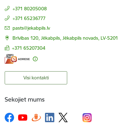
+371 80205008
+371 65236777
E-pasts:
pasts@jekabpils.lv
Brīvības 120, Jēkabpils, Jēkabpils novads, LV-5201
+371 65207304
Visi kontakti
Sekojiet mums