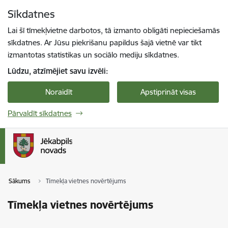
Pāriet uz lapas saturu
Sīkdatnes
Spied
lai meklētu
Enter
Lai šī tīmekļvietne darbotos, tā izmanto obligāti nepieciešamās
sīkdatnes. Ar Jūsu piekrišanu papildus šajā vietnē var tikt
izmantotas statistikas un sociālo mediju sīkdatnes.
Lūdzu, atzīmējiet savu izvēli:
Noraidīt
Apstiprināt visas
Pārvaldīt sīkdatnes
Sākums
Tīmekļa vietnes novērtējums
Tīmekļa vietnes novērtējums