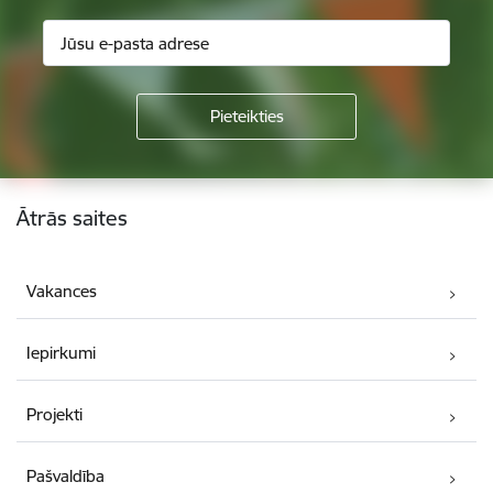
Kājene
Ātrās saites
Vakances
Iepirkumi
Projekti
Pašvaldība