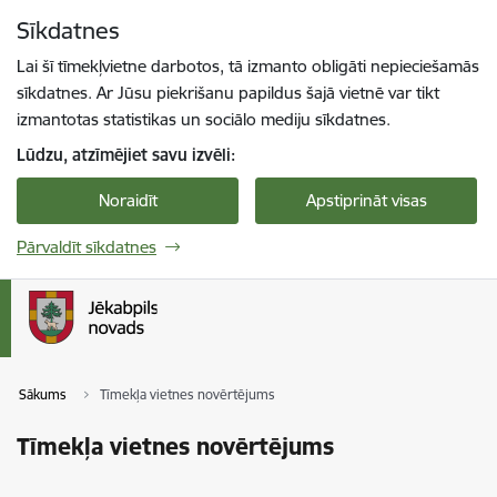
Pāriet uz lapas saturu
Sīkdatnes
Spied
lai meklētu
Enter
Lai šī tīmekļvietne darbotos, tā izmanto obligāti nepieciešamās
sīkdatnes. Ar Jūsu piekrišanu papildus šajā vietnē var tikt
izmantotas statistikas un sociālo mediju sīkdatnes.
Lūdzu, atzīmējiet savu izvēli:
Noraidīt
Apstiprināt visas
Pārvaldīt sīkdatnes
Sākums
Tīmekļa vietnes novērtējums
Tīmekļa vietnes novērtējums