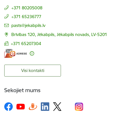
+371 80205008
+371 65236777
E-pasts:
pasts@jekabpils.lv
Brīvības 120, Jēkabpils, Jēkabpils novads, LV-5201
+371 65207304
Visi kontakti
Sekojiet mums