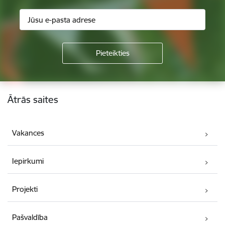
Kājene
Ātrās saites
Vakances
Iepirkumi
Projekti
Pašvaldība