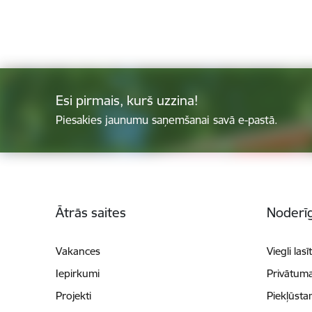
Esi pirmais, kurš uzzina!
Piesakies jaunumu saņemšanai savā e-pastā.
Kājene
Ātrās saites
Noderīg
Vakances
Viegli lasī
Iepirkumi
Privātuma
Projekti
Piekļūsta