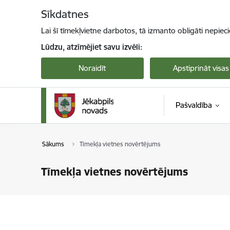
Pāriet uz lapas saturu
Sīkdatnes
Lai šī tīmekļvietne darbotos, tā izmanto obligāti nepiec
Lūdzu, atzīmējiet savu izvēli:
Noraidīt
Apstiprināt visas
Pašvaldība
Sākums
Tīmekļa vietnes novērtējums
Tīmekļa vietnes novērtējums