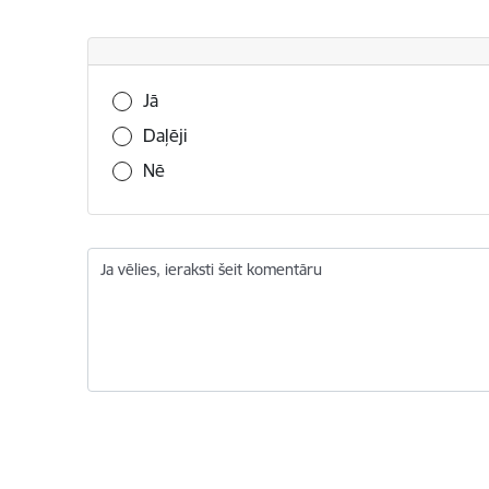
Vai šī informācija bija noderīga?
Jā
Daļēji
Nē
Ja vēlies, ieraksti šeit komentāru