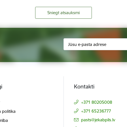
Sniegt atsauksmi
i
Kontakti
t
+371 80205008
+371 65236777
 politika
E-pasts:
pasts@jekabpils.lv
mība