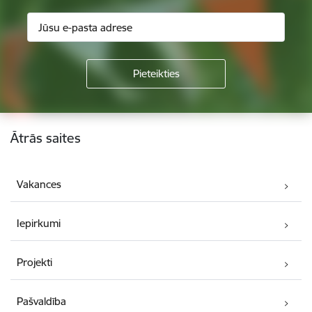
Kājene
Ātrās saites
Vakances
Iepirkumi
Projekti
Pašvaldība