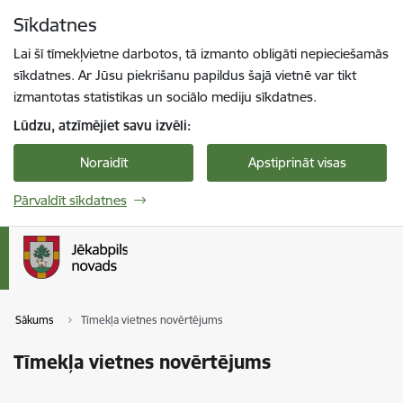
Pāriet uz lapas saturu
Sīkdatnes
Spied
lai meklētu
Enter
Lai šī tīmekļvietne darbotos, tā izmanto obligāti nepieciešamās
sīkdatnes. Ar Jūsu piekrišanu papildus šajā vietnē var tikt
izmantotas statistikas un sociālo mediju sīkdatnes.
Lūdzu, atzīmējiet savu izvēli:
Noraidīt
Apstiprināt visas
Pārvaldīt sīkdatnes
Sākums
Tīmekļa vietnes novērtējums
Tīmekļa vietnes novērtējums