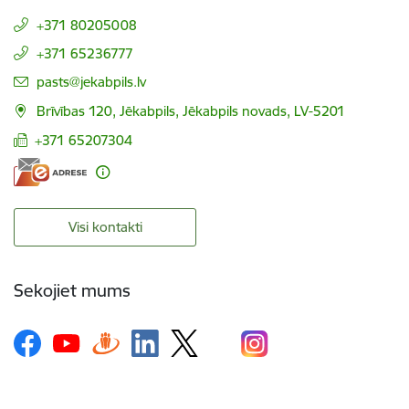
+371 80205008
+371 65236777
E-pasts:
pasts@jekabpils.lv
Brīvības 120, Jēkabpils, Jēkabpils novads, LV-5201
+371 65207304
Visi kontakti
Sekojiet mums