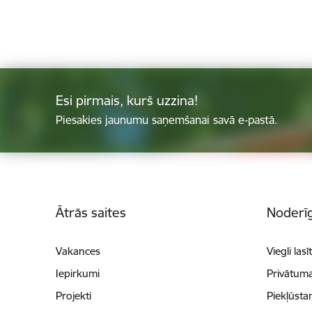
Esi pirmais, kurš uzzina!
Piesakies jaunumu saņemšanai savā e-pastā.
Kājene
Ātrās saites
Noderīg
Vakances
Viegli lasī
Iepirkumi
Privātuma
Projekti
Piekļūsta