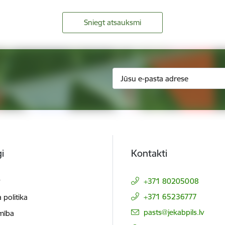
Sniegt atsauksmi
i
Kontakti
t
+371 80205008
+371 65236777
 politika
E-pasts:
pasts@jekabpils.lv
mība