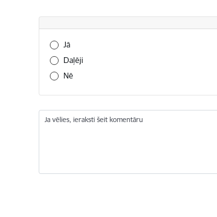
Vai šī informācija bija noderīga?
Jā
Daļēji
Nē
Ja vēlies, ieraksti šeit komentāru