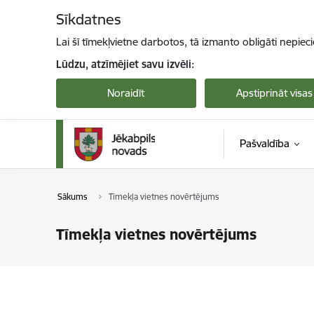
Pāriet uz lapas saturu
Sīkdatnes
Lai šī tīmekļvietne darbotos, tā izmanto obligāti nepiec
Lūdzu, atzīmējiet savu izvēli:
Noraidīt
Apstiprināt visas
Pašvaldība
Sākums
Tīmekļa vietnes novērtējums
Tīmekļa vietnes novērtējums