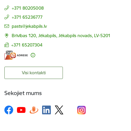
+371 80205008
+371 65236777
E-pasts:
pasts@jekabpils.lv
Brīvības 120, Jēkabpils, Jēkabpils novads, LV-5201
+371 65207304
Visi kontakti
Sekojiet mums