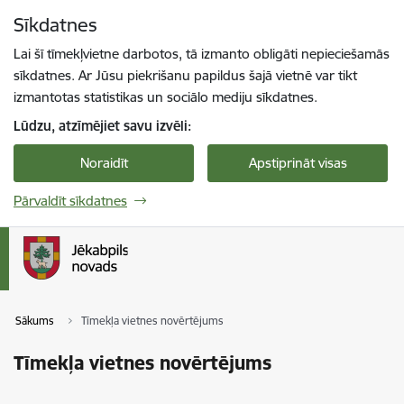
Pāriet uz lapas saturu
Sīkdatnes
Spied
lai meklētu
Enter
Lai šī tīmekļvietne darbotos, tā izmanto obligāti nepieciešamās
sīkdatnes. Ar Jūsu piekrišanu papildus šajā vietnē var tikt
izmantotas statistikas un sociālo mediju sīkdatnes.
Lūdzu, atzīmējiet savu izvēli:
Noraidīt
Apstiprināt visas
Pārvaldīt sīkdatnes
Sākums
Tīmekļa vietnes novērtējums
Tīmekļa vietnes novērtējums