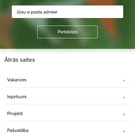
Kājene
Ātrās saites
Vakances
Iepirkumi
Projekti
Pašvaldība