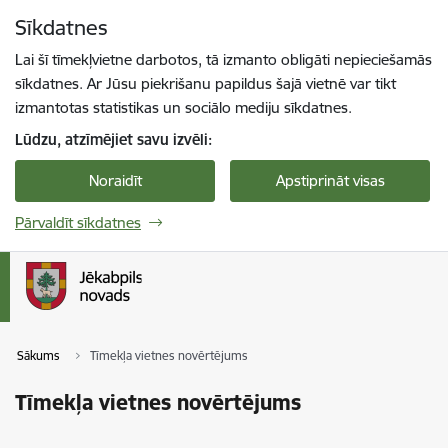
Pāriet uz lapas saturu
Sīkdatnes
Spied
lai meklētu
Enter
Lai šī tīmekļvietne darbotos, tā izmanto obligāti nepieciešamās
sīkdatnes. Ar Jūsu piekrišanu papildus šajā vietnē var tikt
izmantotas statistikas un sociālo mediju sīkdatnes.
Lūdzu, atzīmējiet savu izvēli:
Noraidīt
Apstiprināt visas
Pārvaldīt sīkdatnes
Sākums
Tīmekļa vietnes novērtējums
Tīmekļa vietnes novērtējums