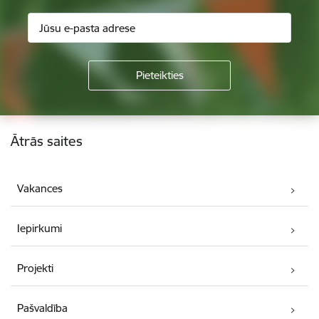
Kājene
Ātrās saites
Vakances
Iepirkumi
Projekti
Pašvaldība