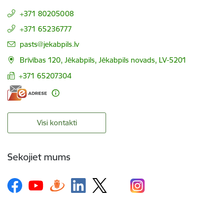
+371 80205008
+371 65236777
E-pasts:
pasts@jekabpils.lv
Brīvības 120, Jēkabpils, Jēkabpils novads, LV-5201
+371 65207304
Visi kontakti
Sekojiet mums