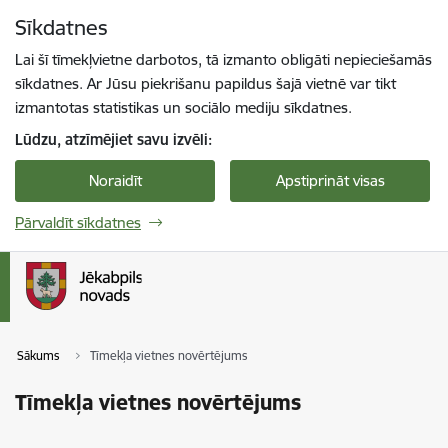
Pāriet uz lapas saturu
Sīkdatnes
Spied
lai meklētu
Enter
Lai šī tīmekļvietne darbotos, tā izmanto obligāti nepieciešamās
sīkdatnes. Ar Jūsu piekrišanu papildus šajā vietnē var tikt
izmantotas statistikas un sociālo mediju sīkdatnes.
Lūdzu, atzīmējiet savu izvēli:
Noraidīt
Apstiprināt visas
Pārvaldīt sīkdatnes
Sākums
Tīmekļa vietnes novērtējums
Tīmekļa vietnes novērtējums