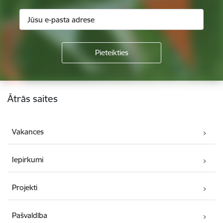
Kājene
Ātrās saites
Vakances
Iepirkumi
Projekti
Pašvaldība