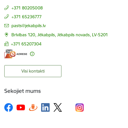
+371 80205008
+371 65236777
E-pasts:
pasts@jekabpils.lv
Brīvības 120, Jēkabpils, Jēkabpils novads, LV-5201
+371 65207304
Visi kontakti
Sekojiet mums