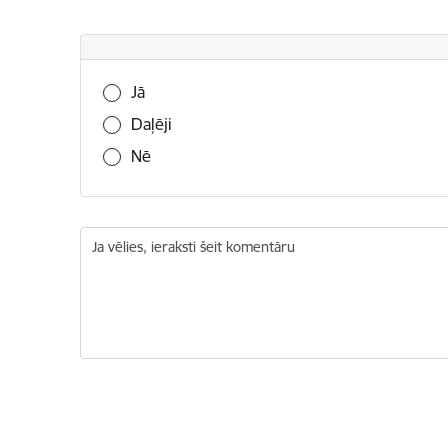
Vai šī informācija bija noderīga?
Jā
Daļēji
Nē
Ja vēlies, ieraksti šeit komentāru