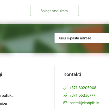
Sniegt atsauksmi
i
Kontakti
t
+371 80205008
+371 65236777
 politika
E-pasts:
pasts@jekabpils.lv
mība