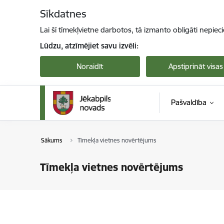
Pāriet uz lapas saturu
Sīkdatnes
Lai šī tīmekļvietne darbotos, tā izmanto obligāti nepiec
Lūdzu, atzīmējiet savu izvēli:
Noraidīt
Apstiprināt visas
Pašvaldība
Sākums
Tīmekļa vietnes novērtējums
Tīmekļa vietnes novērtējums