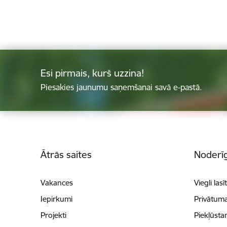
Esi pirmais, kurš uzzina!
Piesakies jaunumu saņemšanai savā e-pastā.
Kājene
Ātrās saites
Noderīg
Vakances
Viegli lasī
Iepirkumi
Privātuma
Projekti
Piekļūsta