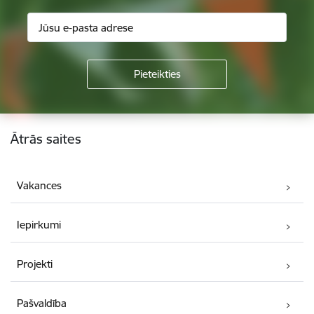
Kājene
Ātrās saites
Vakances
Iepirkumi
Projekti
Pašvaldība