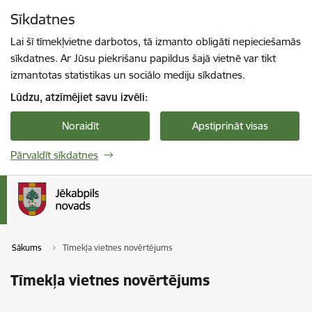
Pāriet uz lapas saturu
Sīkdatnes
Spied
lai meklētu
Enter
Lai šī tīmekļvietne darbotos, tā izmanto obligāti nepieciešamās
sīkdatnes. Ar Jūsu piekrišanu papildus šajā vietnē var tikt
izmantotas statistikas un sociālo mediju sīkdatnes.
Lūdzu, atzīmējiet savu izvēli:
Noraidīt
Apstiprināt visas
Pārvaldīt sīkdatnes
Sākums
Tīmekļa vietnes novērtējums
Tīmekļa vietnes novērtējums