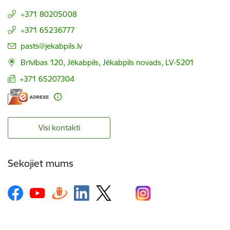
+371 80205008
+371 65236777
E-pasts:
pasts@jekabpils.lv
Brīvības 120, Jēkabpils, Jēkabpils novads, LV-5201
+371 65207304
Visi kontakti
Sekojiet mums