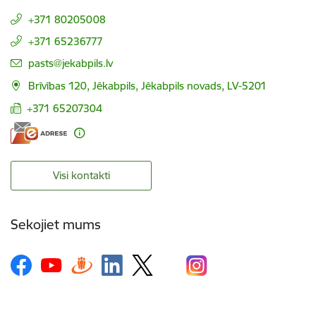
+371 80205008
+371 65236777
E-pasts:
pasts@jekabpils.lv
Brīvības 120, Jēkabpils, Jēkabpils novads, LV-5201
+371 65207304
Visi kontakti
Sekojiet mums