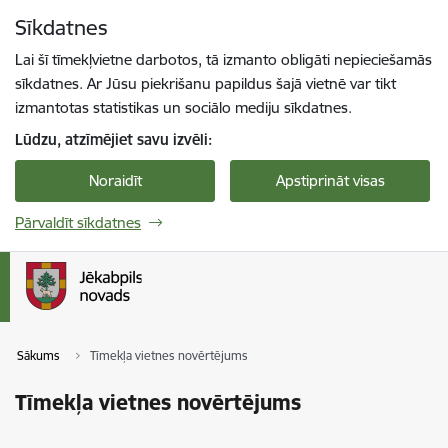
Pāriet uz lapas saturu
Sīkdatnes
Spied
lai meklētu
Enter
Lai šī tīmekļvietne darbotos, tā izmanto obligāti nepieciešamās
sīkdatnes. Ar Jūsu piekrišanu papildus šajā vietnē var tikt
izmantotas statistikas un sociālo mediju sīkdatnes.
Lūdzu, atzīmējiet savu izvēli:
Noraidīt
Apstiprināt visas
Pārvaldīt sīkdatnes
Sākums
Tīmekļa vietnes novērtējums
Tīmekļa vietnes novērtējums