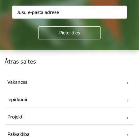
Kājene
Ātrās saites
Vakances
Iepirkumi
Projekti
Pašvaldība