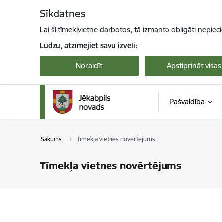
Pāriet uz lapas saturu
Sīkdatnes
Lai šī tīmekļvietne darbotos, tā izmanto obligāti nepiec
Lūdzu, atzīmējiet savu izvēli:
Noraidīt
Apstiprināt visas
Pašvaldība
Sākums
Tīmekļa vietnes novērtējums
Tīmekļa vietnes novērtējums