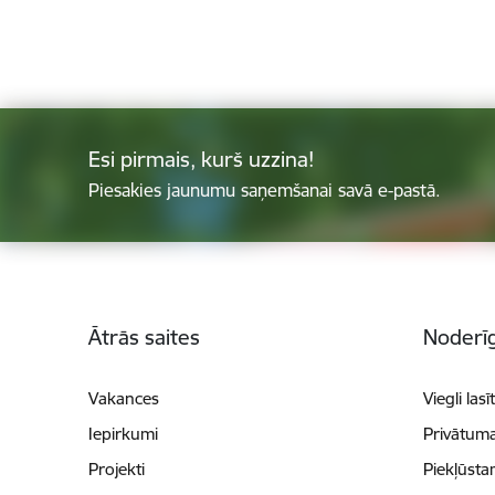
Esi pirmais, kurš uzzina!
Piesakies jaunumu saņemšanai savā e-pastā.
Kājene
Ātrās saites
Noderīg
Vakances
Viegli lasī
Iepirkumi
Privātuma
Projekti
Piekļūsta