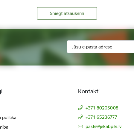
Sniegt atsauksmi
i
Kontakti
t
+371 80205008
+371 65236777
 politika
E-pasts:
pasts@jekabpils.lv
mība