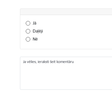
Vai šī informācija bija noderīga?
Jā
Daļēji
Nē
Ja vēlies, ieraksti šeit komentāru