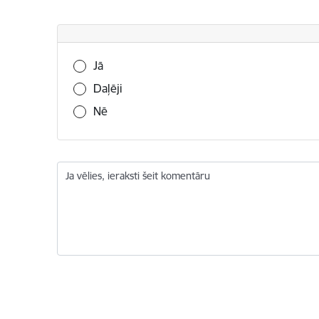
Vai šī informācija bija noderīga?
Jā
Daļēji
Nē
Ja vēlies, ieraksti šeit komentāru