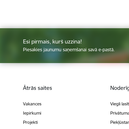
Esi pirmais, kurš uzzina!
Piesakies jaunumu saņemšanai savā e-pastā.
Kājene
Ātrās saites
Noderīg
Vakances
Viegli lasī
Iepirkumi
Privātuma
Projekti
Piekļūsta