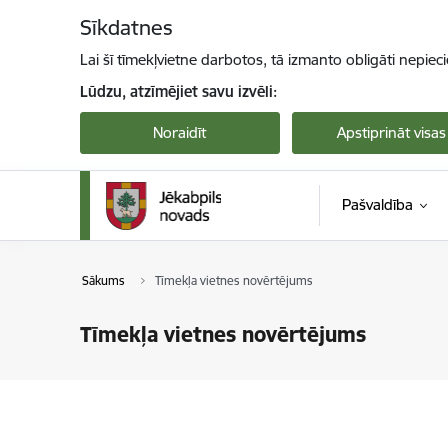
Pāriet uz lapas saturu
Sīkdatnes
Lai šī tīmekļvietne darbotos, tā izmanto obligāti nepiec
Lūdzu, atzīmējiet savu izvēli:
Noraidīt
Apstiprināt visas
Pašvaldība
Sākums
Tīmekļa vietnes novērtējums
Tīmekļa vietnes novērtējums