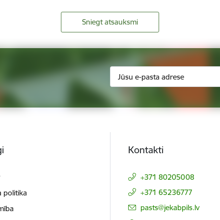
Sniegt atsauksmi
i
Kontakti
t
+371 80205008
+371 65236777
 politika
E-pasts:
pasts@jekabpils.lv
mība