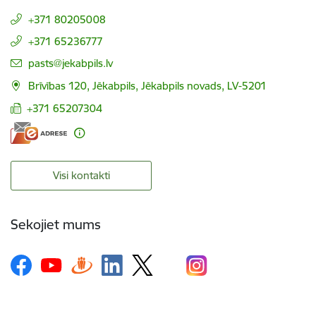
+371 80205008
+371 65236777
E-pasts:
pasts@jekabpils.lv
Brīvības 120, Jēkabpils, Jēkabpils novads, LV-5201
+371 65207304
Visi kontakti
Sekojiet mums