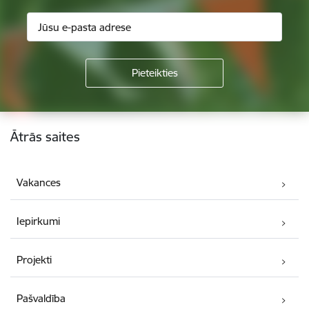
Kājene
Ātrās saites
Vakances
Iepirkumi
Projekti
Pašvaldība