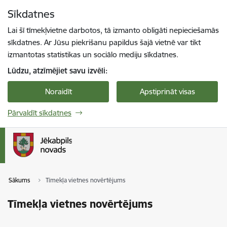
Pāriet uz lapas saturu
Sīkdatnes
Spied
lai meklētu
Enter
Lai šī tīmekļvietne darbotos, tā izmanto obligāti nepieciešamās
sīkdatnes. Ar Jūsu piekrišanu papildus šajā vietnē var tikt
izmantotas statistikas un sociālo mediju sīkdatnes.
Lūdzu, atzīmējiet savu izvēli:
Noraidīt
Apstiprināt visas
Pārvaldīt sīkdatnes
Sākums
Tīmekļa vietnes novērtējums
Tīmekļa vietnes novērtējums