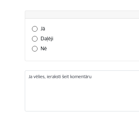
Vai šī informācija bija noderīga?
Jā
Daļēji
Nē
Ja vēlies, ieraksti šeit komentāru