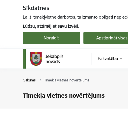
Pāriet uz lapas saturu
Sīkdatnes
Lai šī tīmekļvietne darbotos, tā izmanto obligāti nepiec
Lūdzu, atzīmējiet savu izvēli:
Noraidīt
Apstiprināt visas
Pašvaldība
Sākums
Tīmekļa vietnes novērtējums
Tīmekļa vietnes novērtējums