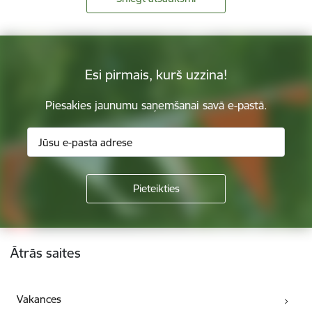
Esi pirmais, kurš uzzina!
Piesakies jaunumu saņemšanai savā e-pastā.
Kājene
Ātrās saites
Vakances