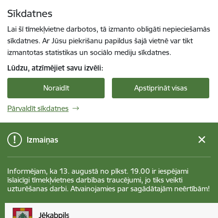
Pāriet uz lapas saturu
Sīkdatnes
Spied
lai meklētu
Enter
Lai šī tīmekļvietne darbotos, tā izmanto obligāti nepieciešamās
sīkdatnes. Ar Jūsu piekrišanu papildus šajā vietnē var tikt
izmantotas statistikas un sociālo mediju sīkdatnes.
Lūdzu, atzīmējiet savu izvēli:
Noraidīt
Apstiprināt visas
Pārvaldīt sīkdatnes
Izmaiņas
Informējam, ka 13. augustā no plkst. 19.00 ir iespējami
īslaicīgi tīmekļvietnes darbības traucējumi, jo tiks veikti
uzturēšanas darbi. Atvainojamies par sagādātajām neērtībām!