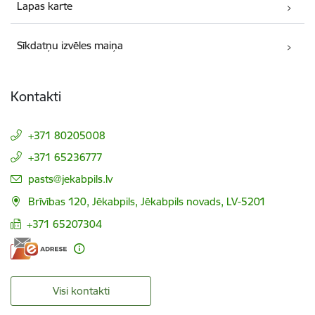
Lapas karte
Sīkdatņu izvēles maiņa
Kontakti
+371 80205008
+371 65236777
E-pasts:
pasts@jekabpils.lv
Brīvības 120, Jēkabpils, Jēkabpils novads, LV-5201
+371 65207304
Visi kontakti