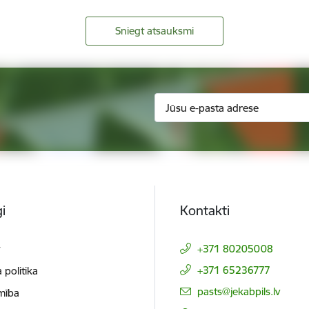
Sniegt atsauksmi
i
Kontakti
t
+371 80205008
+371 65236777
 politika
E-pasts:
pasts@jekabpils.lv
mība