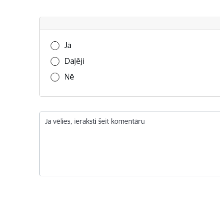
Vai šī informācija bija noderīga?
Jā
Daļēji
Nē
Ja vēlies, ieraksti šeit komentāru