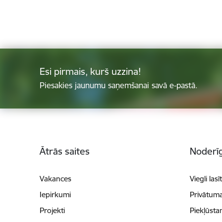
Esi pirmais, kurš uzzina!
Piesakies jaunumu saņemšanai savā e-pastā.
Kājene
Ātrās saites
Noderīg
Vakances
Viegli lasī
Iepirkumi
Privātuma
Projekti
Piekļūsta