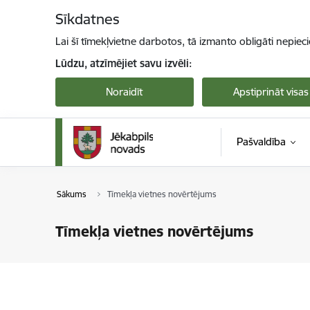
Pāriet uz lapas saturu
Sīkdatnes
Lai šī tīmekļvietne darbotos, tā izmanto obligāti nepiec
Lūdzu, atzīmējiet savu izvēli:
Noraidīt
Apstiprināt visas
Pašvaldība
Sākums
Tīmekļa vietnes novērtējums
Tīmekļa vietnes novērtējums