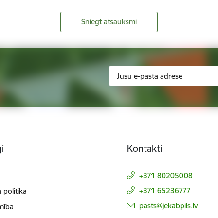
Sniegt atsauksmi
i
Kontakti
t
+371 80205008
+371 65236777
 politika
E-pasts:
pasts@jekabpils.lv
mība