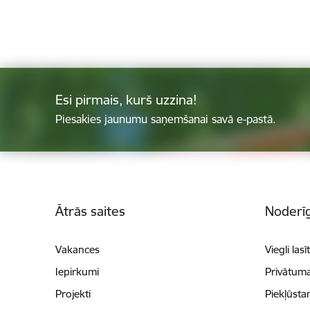
Esi pirmais, kurš uzzina!
Piesakies jaunumu saņemšanai savā e-pastā.
Kājene
Ātrās saites
Noderīg
Vakances
Viegli lasī
Iepirkumi
Privātuma
Projekti
Piekļūsta