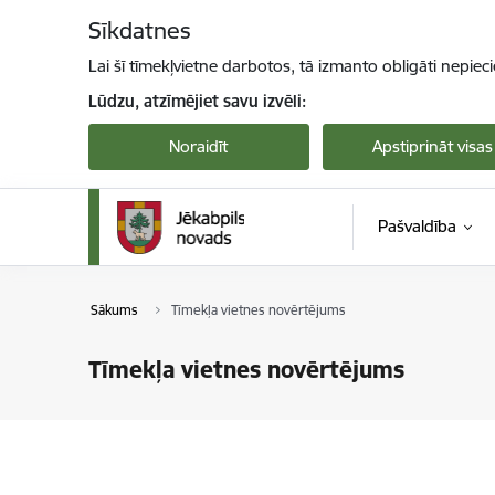
Pāriet uz lapas saturu
Sīkdatnes
Lai šī tīmekļvietne darbotos, tā izmanto obligāti nepiec
Lūdzu, atzīmējiet savu izvēli:
Noraidīt
Apstiprināt visas
Pašvaldība
Sākums
Tīmekļa vietnes novērtējums
Tīmekļa vietnes novērtējums