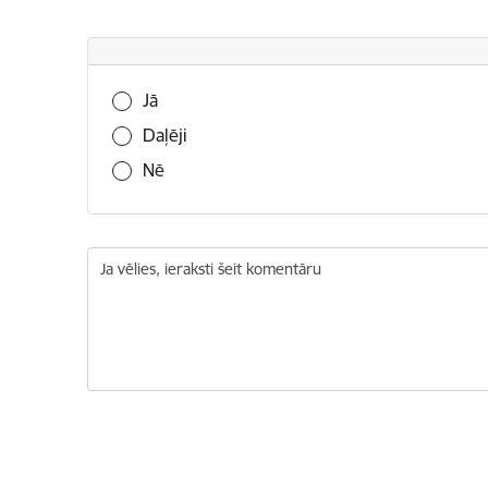
Vai šī informācija bija noderīga?
Jā
Daļēji
Nē
Ja vēlies, ieraksti šeit komentāru