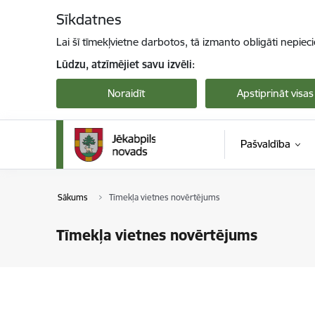
Pāriet uz lapas saturu
Sīkdatnes
Lai šī tīmekļvietne darbotos, tā izmanto obligāti nepiec
Lūdzu, atzīmējiet savu izvēli:
Noraidīt
Apstiprināt visas
Pašvaldība
Sākums
Tīmekļa vietnes novērtējums
Tīmekļa vietnes novērtējums