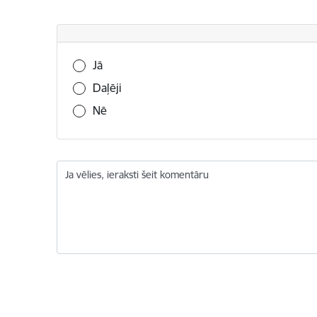
Vai šī informācija bija noderīga?
Jā
Daļēji
Nē
Ja vēlies, ieraksti šeit komentāru