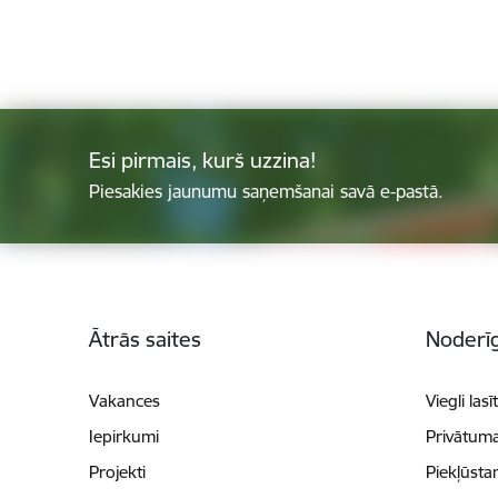
Esi pirmais, kurš uzzina!
Piesakies jaunumu saņemšanai savā e-pastā.
Kājene
Ātrās saites
Noderīg
Vakances
Viegli lasī
Iepirkumi
Privātuma
Projekti
Piekļūsta