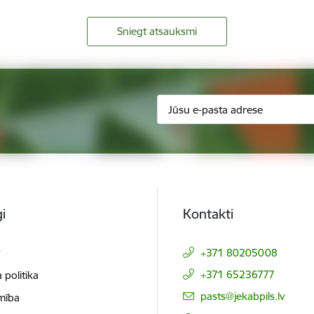
Sniegt atsauksmi
i
Kontakti
t
+371 80205008
+371 65236777
 politika
E-pasts:
pasts@jekabpils.lv
mība