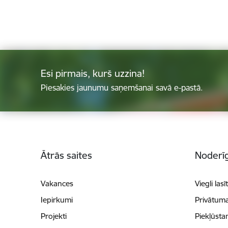
Esi pirmais, kurš uzzina!
Piesakies jaunumu saņemšanai savā e-pastā.
Kājene
Ātrās saites
Noderīg
Vakances
Viegli lasī
Iepirkumi
Privātuma
Projekti
Piekļūsta