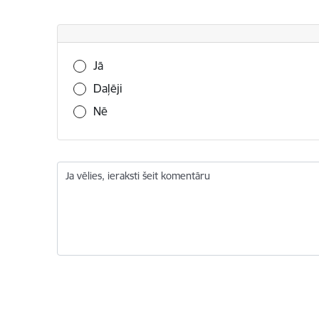
Vai šī informācija bija noderīga?
Jā
Daļēji
Nē
Ja vēlies, ieraksti šeit komentāru