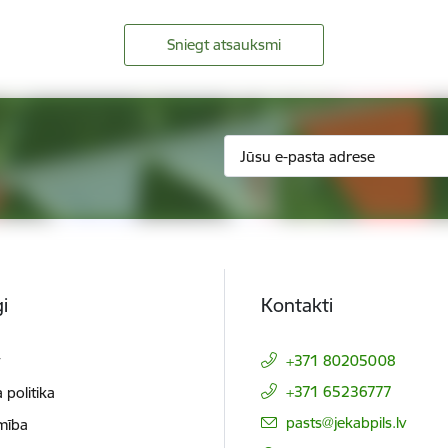
Sniegt atsauksmi
i
Kontakti
t
+371 80205008
+371 65236777
 politika
E-pasts:
pasts@jekabpils.lv
mība