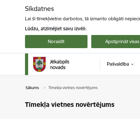
Pāriet uz lapas saturu
Sīkdatnes
Lai šī tīmekļvietne darbotos, tā izmanto obligāti nepiec
Lūdzu, atzīmējiet savu izvēli:
Noraidīt
Apstiprināt visas
Pašvaldība
Sākums
Tīmekļa vietnes novērtējums
Tīmekļa vietnes novērtējums