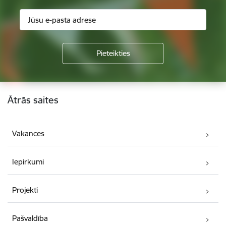
Kājene
Ātrās saites
Vakances
Iepirkumi
Projekti
Pašvaldība