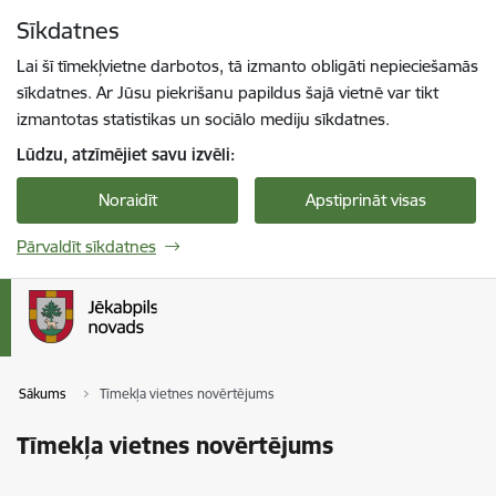
Pāriet uz lapas saturu
Sīkdatnes
Spied
lai meklētu
Enter
Lai šī tīmekļvietne darbotos, tā izmanto obligāti nepieciešamās
sīkdatnes. Ar Jūsu piekrišanu papildus šajā vietnē var tikt
izmantotas statistikas un sociālo mediju sīkdatnes.
Lūdzu, atzīmējiet savu izvēli:
Noraidīt
Apstiprināt visas
Pārvaldīt sīkdatnes
Sākums
Tīmekļa vietnes novērtējums
Tīmekļa vietnes novērtējums