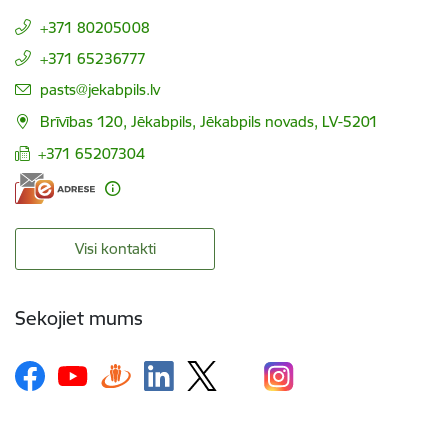
+371 80205008
+371 65236777
E-pasts:
pasts@jekabpils.lv
Brīvības 120, Jēkabpils, Jēkabpils novads, LV-5201
+371 65207304
Visi kontakti
Sekojiet mums